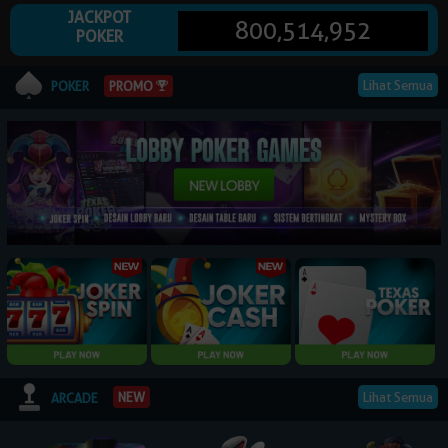
JACKPOT
800,514,952
POKER
© 2026 NagaPoker. All Rights Reserved | 18+
Lihat Semua
PROMO
POKER
Lihat Semua
NEW
ARCADE