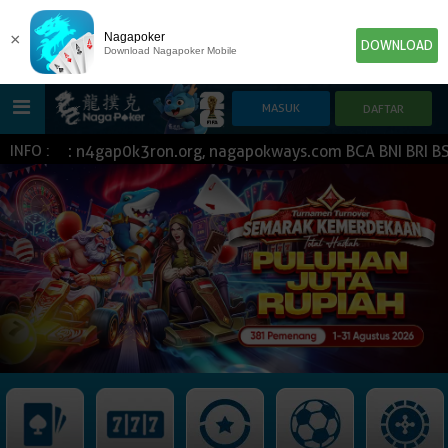
×
Nagapoker
DOWNLOAD
Download Nagapoker Mobile
 KAMI : n4gap0k3ron.org, nagapokways.com BCA BNI BRI BS
INFO :
HOME
POKER
SLOT GAME
IDN E-LOTTERY
NEW
NEW
SPORTBOOK
LIVE CASINO
IDNLIVE
NEW
TOGEL
ESPORTS
ARCADE
NEW
NEW
NEW
IDNTRADE
TEMBAK IKAN
IDNRAFFLE