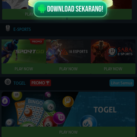
E-SPORTS
Lihat Semua
PROMO
TOGEL