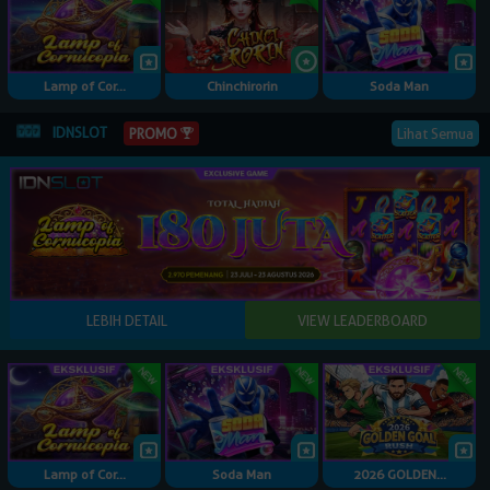
Lamp of Cor...
Chinchirorin
Soda Man
IDNSLOT
Lihat Semua
PROMO
Lamp of Cor...
Soda Man
2026 GOLDEN...