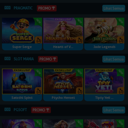
PRAGMATIC
Lihat Semua
PROMO
Super Serge
Hearts of V...
Jade Legends
SLOT MANIA
Lihat Semua
PROMO
Satoshi Spins
Psycho Heroes
Tipsy Yeti ...
PGSOFT
Lihat Semua
PROMO