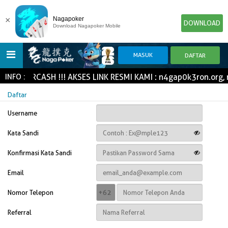
×
Nagapoker
DOWNLOAD
Download Nagapoker Mobile
RU JOKERCASH !!! AKSES LINK RESMI KAMI : n4gap0k3ron.or
INFO :
HOME
Daftar
Username
POKER
SLOT GAME
IDN E-LOTTERY
Kata Sandi
NEW
NEW
Konfirmasi Kata Sandi
SPORTBOOK
LIVE CASINO
IDNLIVE
NEW
Email
TOGEL
ESPORTS
ARCADE
Nomor Telepon
NEW
NEW
NEW
Referral
IDNTRADE
TEMBAK IKAN
IDNRAFFLE